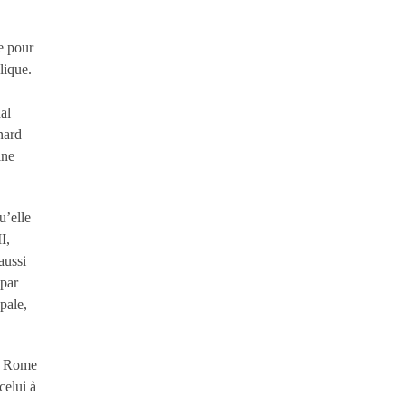
e pour
lique.
al
nard
ine
u’elle
I,
aussi
 par
opale,
de Rome
celui à