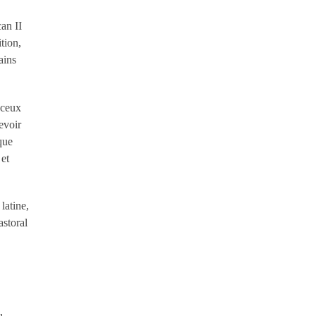
can II
tion,
ains
s ceux
evoir
que
 et
latine,
astoral