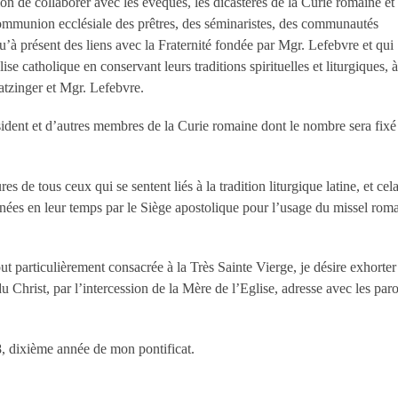
n de collaborer avec les évêques, les dicastères de la Curie romaine et 
e communion ecclésiale des prêtres, des séminaristes, des communautés
qu’à présent des liens avec la Fraternité fondée par Mgr. Lefebvre et qui
ise catholique en conservant leurs traditions spirituelles et liturgiques, à
atzinger et Mgr. Lefebvre.
dent et d’autres membres de la Curie romaine dont le nombre sera fixé
es de tous ceux qui se sentent liés à la tradition liturgique latine, et cel
nnées en leur temps par le Siège apostolique pour l’usage du missel rom
ut particulièrement consacrée à la Très Sainte Vierge, je désire exhorter
du Christ, par l’intercession de la Mère de l’Eglise, adresse avec les paro
8, dixième année de mon pontificat.