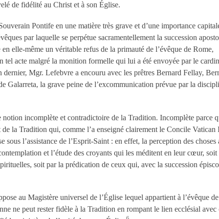
é de fidélité au Christ et à son Église.
Souverain Pontife en une matière très grave et d’une importance capital
d’évêques par laquelle se perpétue sacramentellement la succession aposto
e en elle-même un véritable refus de la primauté de l’évêque de Rome,
 tel acte malgré la monition formelle qui lui a été envoyée par le cardin
n dernier, Mgr. Lefebvre a encouru avec les prêtres Bernard Fellay, Ber
de Galarreta, la grave peine de l’excommunication prévue par la discipl
e notion incomplète et contradictoire de la Tradition. Incomplète parce q
 de la Tradition qui, comme l’a enseigné clairement le Concile Vatican I
se sous l’assistance de l’Esprit-Saint : en effet, la perception des choses 
 contemplation et l’étude des croyants qui les méditent en leur cœur, soit
pirituelles, soit par la prédication de ceux qui, avec la succession épisc
’oppose au Magistère universel de l’Église lequel appartient à l’évêque 
nne ne peut rester fidèle à la Tradition en rompant le lien ecclésial avec 
6