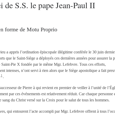
 de S.S. le pape Jean-Paul II
 en forme de Motu Proprio
eu a appris l’ordination épiscopale illégitime conférée le 30 juin dernie
rts que le Saint-Siège a déployés ces dernières années pour assurer la p
e Saint-Pie X fondée par le même Mgr. Lefebvre. Tous ces efforts,
nt intenses, n’ont servi à rien alors que le Siège apostolique a fait pre
1
e
.
 successeur de Pierre à qui revient en premier de veiller à l’unité de l’Ég
ment par ces événements est relativement réduit. Car chaque personne 
e sang du Christ versé sur la Croix pour le salut de tous les hommes.
ives, qui entourent l’acte accompli par Mgr. Lefebvre offrent à tous l’oc