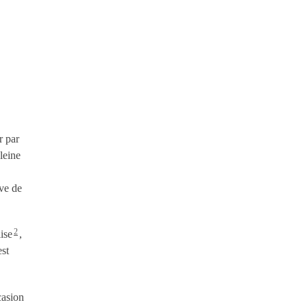
r par
leine
uve de
2
lise
,
est
casion