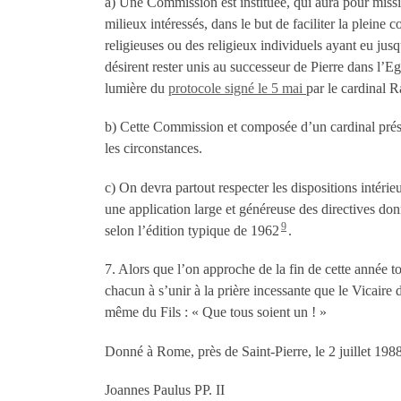
a) Une Commission est instituée, qui aura pour missio
milieux intéressés, dans le but de faciliter la plein
religieuses ou des religieux individuels ayant eu jus
désirent rester unis au successeur de Pierre dans l’Egl
lumière du
protocole signé le 5 mai
par le cardinal R
b) Cette Commission et composée d’un cardinal prési
les circonstances.
c) On devra partout respecter les dispositions intérieur
une application large et généreuse des directives do
9
selon l’édition typique de 1962
.
7. Alors que l’on approche de la fin de cette année to
chacun à s’unir à la prière incessante que le Vicaire 
même du Fils : « Que tous soient un ! »
Donné à Rome, près de Saint-Pierre, le 2 juillet 198
Joannes Paulus PP. II