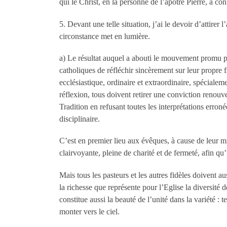
qui le Christ, en la personne de l’apôtre Pierre, a con
5. Devant une telle situation, j’ai le devoir d’attirer 
circonstance met en lumière.
a) Le résultat auquel a abouti le mouvement promu pa
catholiques de réfléchir sincèrement sur leur propre f
ecclésiastique, ordinaire et extraordinaire, spécial
réflexion, tous doivent retirer une conviction renouvel
Tradition en refusant toutes les interprétations erronée
disciplinaire.
C’est en premier lieu aux évêques, à cause de leur mi
clairvoyante, pleine de charité et de fermeté, afin qu’
Mais tous les pasteurs et les autres fidèles doivent 
la richesse que représente pour l’Eglise la diversité de
constitue aussi la beauté de l’unité dans la variété : t
monter vers le ciel.