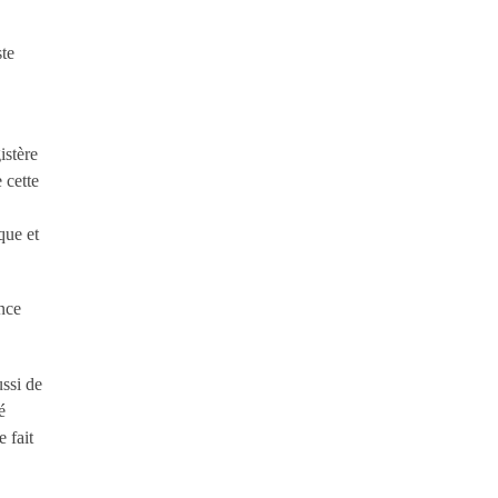
ste
istère
 cette
que et
ance
ussi de
é
e fait