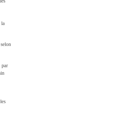
les
 la
 selon
a par
ain
les