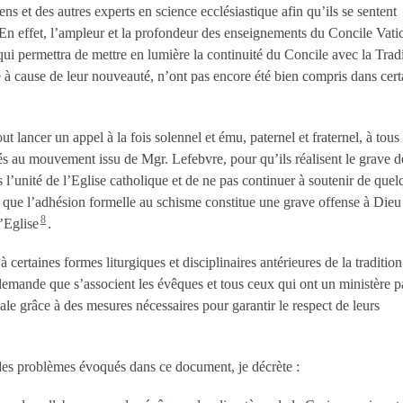
iens et des autres experts en science ecclésiastique afin qu’ils se sentent
. En effet, l’ampleur et la profondeur des enseignements du Concile Vati
ui permettra de mettre en lumière la continuité du Concile avec la Tradi
e à cause de leur nouveauté, n’ont pas encore été bien compris dans cert
ut lancer un appel à la fois solennel et ému, paternel et fraternel, à tou
liés au mouvement issu de Mgr. Lefebvre, pour qu’ils réalisent le grave d
ns l’unité de l’Eglise catholique et de ne pas continuer à soutenir de quel
 que l’adhésion formelle au schisme constitue une grave offense à Dieu
8
’Eglise
.
 certaines formes liturgiques et disciplinaires antérieures de la tradition 
 demande que s’associent les évêques et tous ceux qui ont un ministère p
ale grâce à des mesures nécessaires pour garantir le respect de leurs
des problèmes évoqués dans ce document, je décrète :