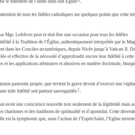
fié le ministère de l’unité dans son Église
.
l’attention de tous les fidèles catholiques sur quelques points que cette tri
r Mgr. Lefebvre peut et doit être une occasion pour tous les fidèles
idélité à la Tradition de l’Église, authentiquement interprétée par le Mag
ement dans les Conciles œcuméniques, depuis Nicée jusqu’à Vatican II. De
ée et effective de la nécessité d’approfondir encore leur fidélité à cette
s et les applications arbitraires et abusives en matière doctrinale, liturgi
ssion pastorale propre, que revient le grave devoir d’exercer une vigil
7
une telle fidélité soit partout sauvegardée
.
aussi avoir une conscience nouvelle non seulement de la légitimité mais a
s charismes et des traditions de spiritualité et d’apostolat. Cette diversit
elle est la symphonie que, sous l’action de l’Esprit-Saint, l’Eglise terrestr