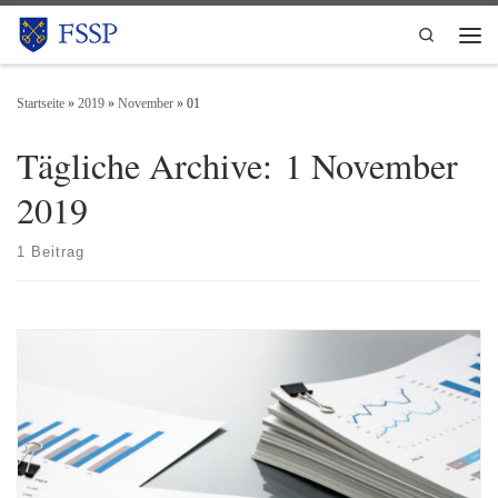
Zum Inhalt springen
Search
Men
Startseite
»
2019
»
November
»
01
Tägliche Archive:
1 November
2019
1 Beitrag