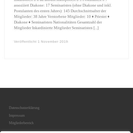
assoziiert Diakone: 17 Seminaristen (ohne Diakone und inkl.
Postulanten des ersten Jahres): 145 Durchschnittsalter der
Mitglieder: 38 Jahre Verstorbene Mitglieder: 10 ♦ Priester ♦
Diakone ♦ Seminaristen Nationalitäten Gesamtzahl der
Mitglieder Inkardinierte Mitglieder Seminaristen [...]
Veröffentlicht
1 November 2019
Datenschutzerklärung
Impressum
Mitgliederbereich