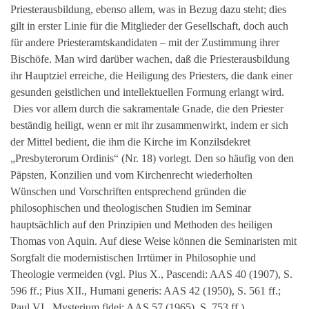
Priesterausbildung, ebenso allem, was in Bezug dazu steht; dies
gilt in erster Linie für die Mitglieder der Gesellschaft, doch auch
für andere Priesteramtskandidaten – mit der Zustimmung ihrer
Bischöfe. Man wird darüber wachen, daß die Priesterausbildung
ihr Hauptziel erreiche, die Heiligung des Priesters, die dank einer
gesunden geistlichen und intellektuellen Formung erlangt wird.
Dies vor allem durch die sakramentale Gnade, die den Priester
beständig heiligt, wenn er mit ihr zusammenwirkt, indem er sich
der Mittel bedient, die ihm die Kirche im Konzilsdekret
„Presbyterorum Ordinis“ (Nr. 18) vorlegt. Den so häufig von den
Päpsten, Konzilien und vom Kirchenrecht wiederholten
Wünschen und Vorschriften entsprechend gründen die
philosophischen und theologischen Studien im Seminar
hauptsächlich auf den Prinzipien und Methoden des heiligen
Thomas von Aquin. Auf diese Weise können die Seminaristen mit
Sorgfalt die modernistischen Irrtümer in Philosophie und
Theologie vermeiden (vgl. Pius X., Pascendi: AAS 40 (1907), S.
596 ff.; Pius XII., Humani generis: AAS 42 (1950), S. 561 ff.;
Paul VI., Mysterium fidei: AAS 57 (1965), S. 753 ff.).