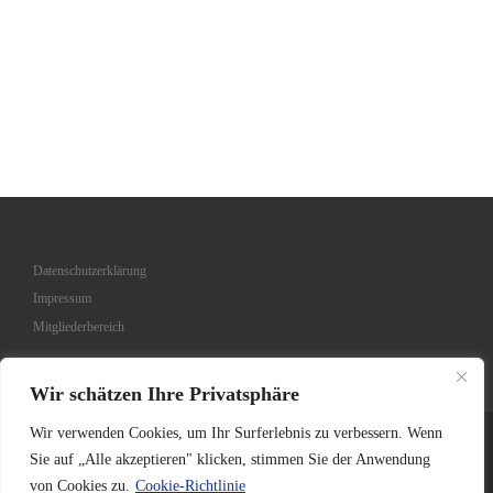
Datenschutzerklärung
Impressum
Mitgliederbereich
Wir schätzen Ihre Privatsphäre
Wir verwenden Cookies, um Ihr Surferlebnis zu verbessern. Wenn
© 2026
FSSP
–
Fraternitas Sacerdotalis Sancti Petri
Sie auf „Alle akzeptieren" klicken, stimmen Sie der Anwendung
Domus Generalis FSSP - Chemin du Schoenberg 8 - CH-1700 Fribourg
von Cookies zu.
Cookie-Richtlinie