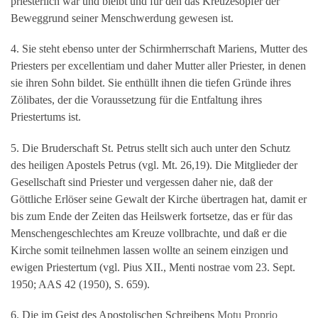
priesterlich war und bleibt und für den das Kreuzesopfer der
Beweggrund seiner Menschwerdung gewesen ist.
4. Sie steht ebenso unter der Schirmherrschaft Mariens, Mutter des
Priesters per excellentiam und daher Mutter aller Priester, in denen
sie ihren Sohn bildet. Sie enthüllt ihnen die tiefen Gründe ihres
Zölibates, der die Voraussetzung für die Entfaltung ihres
Priestertums ist.
5. Die Bruderschaft St. Petrus stellt sich auch unter den Schutz
des heiligen Apostels Petrus (vgl. Mt. 26,19). Die Mitglieder der
Gesellschaft sind Priester und vergessen daher nie, daß der
Göttliche Erlöser seine Gewalt der Kirche übertragen hat, damit er
bis zum Ende der Zeiten das Heilswerk fortsetze, das er für das
Menschengeschlechtes am Kreuze vollbrachte, und daß er die
Kirche somit teilnehmen lassen wollte an seinem einzigen und
ewigen Priestertum (vgl. Pius XII., Menti nostrae vom 23. Sept.
1950; AAS 42 (1950), S. 659).
6. Die im Geist des Apostolischen Schreibens
Motu Proprio