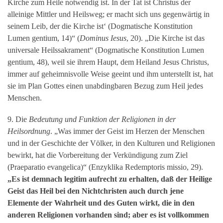
Kirche zum Heile notwendig ist. In der Tat ist Christus der
alleinige Mittler und Heilsweg; er macht sich uns gegenwärtig in
seinem Leib, der die Kirche ist‘ (Dogmatische Konstitution
Lumen gentium, 14)“ (
Dominus Iesus
, 20). „Die Kirche ist das
universale Heilssakrament“ (Dogmatische Konstitution Lumen
gentium, 48), weil sie ihrem Haupt, dem Heiland Jesus Christus,
immer auf geheimnisvolle Weise geeint und ihm unterstellt ist, hat
sie im Plan Gottes einen unabdingbaren Bezug zum Heil jedes
Menschen.
9. Die
Bedeutung und Funktion der Religionen in der
Heilsordnung
. „Was immer der Geist im Herzen der Menschen
und in der Geschichte der Völker, in den Kulturen und Religionen
bewirkt, hat die Vorbereitung der Verkündigung zum Ziel
(Praeparatio evangelica)“ (Enzyklika Redemptoris missio, 29).
„Es ist demnach legitim aufrecht zu erhalten, daß der Heilige
Geist das Heil bei den Nichtchristen auch durch jene
Elemente der Wahrheit und des Guten wirkt, die in den
anderen Religionen vorhanden sind; aber es ist vollkommen