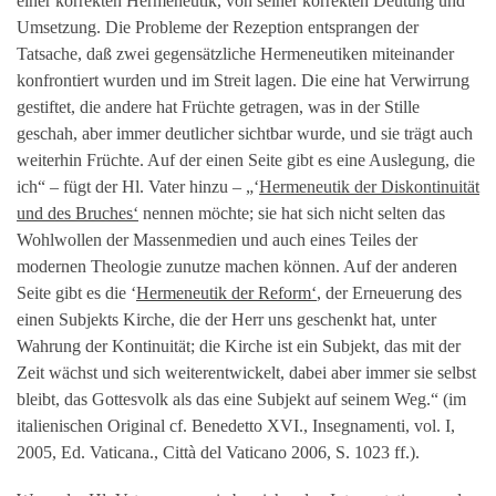
einer korrekten Hermeneutik, von seiner korrekten Deutung und
Umsetzung. Die Probleme der Rezeption entsprangen der
Tatsache, daß zwei gegensätzliche Hermeneutiken miteinander
konfrontiert wurden und im Streit lagen. Die eine hat Verwirrung
gestiftet, die andere hat Früchte getragen, was in der Stille
geschah, aber immer deutlicher sichtbar wurde, und sie trägt auch
weiterhin Früchte. Auf der einen Seite gibt es eine Auslegung, die
ich“ – fügt der Hl. Vater hinzu – „‘
Hermeneutik der Diskontinuität
und des Bruches‘
nennen möchte; sie hat sich nicht selten das
Wohlwollen der Massenmedien und auch eines Teiles der
modernen Theologie zunutze machen können. Auf der anderen
Seite gibt es die ‘
Hermeneutik der Reform‘
, der Erneuerung des
einen Subjekts Kirche, die der Herr uns geschenkt hat, unter
Wahrung der Kontinuität; die Kirche ist ein Subjekt, das mit der
Zeit wächst und sich weiterentwickelt, dabei aber immer sie selbst
bleibt, das Gottesvolk als das eine Subjekt auf seinem Weg.“ (im
italienischen Original cf. Benedetto XVI., Insegnamenti, vol. I,
2005, Ed. Vaticana., Città del Vaticano 2006, S. 1023 ff.).