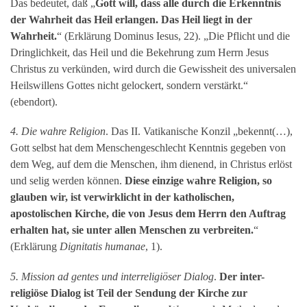
Das bedeutet, daß „
Gott will, dass alle durch die Erkenntnis
der Wahrheit das Heil erlangen. Das Heil liegt in der
Wahrheit.
“ (Erklärung Dominus Iesus, 22). „Die Pflicht und die
Dringlichkeit, das Heil und die Bekehrung zum Herrn Jesus
Christus zu verkünden, wird durch die Gewissheit des universalen
Heilswillens Gottes nicht gelockert, sondern verstärkt.“
(ebendort).
4. Die wahre Religion
. Das II. Vatikanische Konzil „bekennt(…),
Gott selbst hat dem Menschengeschlecht Kenntnis gegeben von
dem Weg, auf dem die Menschen, ihm dienend, in Christus erlöst
und selig werden können.
Diese einzige wahre Religion, so
glauben wir, ist verwirklicht in der katholischen,
apostolischen Kirche, die von Jesus dem Herrn den Auftrag
erhalten hat, sie unter allen Menschen zu verbreiten.
“
(Erklärung
Dignitatis humanae
, 1).
5. Mission ad gentes und interreligiöser Dialog
.
Der inter-
religiöse Dialog ist Teil der Sendung der Kirche zur