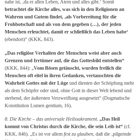
nahe ist, ‚da er allen Leben, Atem und alles gibt.‘ Somit
betrachtet die Kirche alles, was sich in den Religionen an
Wahrem und Gutem findet, ‚als Vorbereitung für die
Frohbotschaft und als von dem gegeben (…)‚ der jeden
Menschen erleuchtet, damit er schließlich das Leben habe‘
(ebendort)“ (KKK, 843).
„Das religiöse Verhalten der Menschen weist aber auch
Grenzen und Irrtümer auf, die das Gottesbild entstellen“
(KKK, 844): „
Vom Bösen getäuscht, wurden freilich die
Menschen oft eitel in ihren Gedanken, vertauschten die
Wahrheit Gottes mit der Lüge
und dienten der Schöpfung mehr
als dem Schöpfer oder sind, ohne Gott in dieser Welt lebend und
sterbend, der äußersten Verzweiflung ausgesetzt“ (Dogmatische
Konstitution Lumen gentium, 16).
8. Die Kirche – das universale Heilssakrament
.
„Das Heil
kommt von Christus durch die Kirche, die sein Leib ist“
(cf.
KKK, 846). „Es ist vor allem
fest
zu glauben
, daß die ‚pilgernde