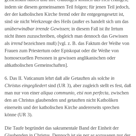
indem sie diesem gemeinsamen Teil folgen; für jenen Teil jedoch,
der der katholischen Kirche fremd oder ihr entgegengesetzt ist,
sind sie nicht Werkzeuge des Heils (außer es handelt sich um das
unüberwindbar irrende Gewissen
; in diesem Fall ist ihr Irrtum
nicht ihnen zuzuschreiben, obgleich man dennoch das Gewissen
als
irrend
bezeichnen muß) [vgl. z. B. das Faktum der Weihe von
Frauen zum Priestertum oder Episkopat oder die Weihe von
homosexuellen Personen in gewissen anglikanischen oder
altkatholischen Gemeinschaften].
6. Das II. Vaticanum lehrt daß alle Getauften als solche
in
Christus eingegliedert
sind (UR 3), aber zugleich stellt es fest, daß
man nur von einer
aliqua communio, etsi non perfecta
, zwischen
den an Christus glaubenden und getauften nicht Katholiken
einerseits und der katholischen Kirche andererseits sprechen
könne (UR 3).
Die Taufe begründet das sakramentale Band der Einheit der
Glaubenden in Christus. Dennoch ist sie
per se
sozusagen nur der