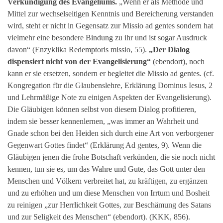
Verkündigung des Evangeliums.
„Wenn er als Methode und
Mittel zur wechselseitigen Kenntnis und Bereicherung verstanden
wird, steht er nicht in Gegensatz zur Missio ad gentes sondern hat
vielmehr eine besondere Bindung zu ihr und ist sogar Ausdruck
davon“ (Enzyklika Redemptoris missio, 55).
„Der Dialog
dispensiert nicht von der Evangelisierung“
(ebendort), noch
kann er sie ersetzen, sondern er begleitet die Missio ad gentes. (cf.
Kongregation für die Glaubenslehre, Erklärung Dominus Iesus, 2
und Lehrmäßige Note zu einigen Aspekten der Evangelisierung).
Die Gläubigen können selbst von diesem Dialog profitieren,
indem sie besser kennenlernen, „was immer an Wahrheit und
Gnade schon bei den Heiden sich durch eine Art von verborgener
Gegenwart Gottes findet“ (Erklärung Ad gentes, 9). Wenn die
Gläubigen jenen die frohe Botschaft verkünden, die sie noch nicht
kennen, tun sie es, um das Wahre und Gute, das Gott unter den
Menschen und Völkern verbreitet hat, zu kräftigen, zu ergänzen
und zu erhöhen und um diese Menschen von Irrtum und Bosheit
zu reinigen „zur Herrlichkeit Gottes, zur Beschämung des Satans
und zur Seligkeit des Menschen“ (ebendort). (KKK, 856).