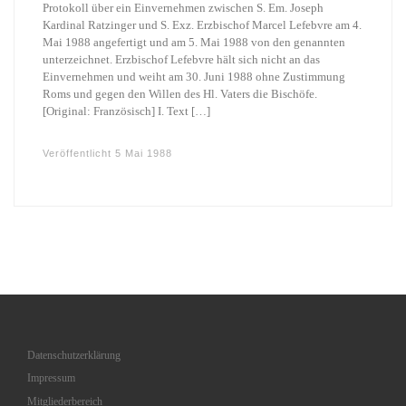
Protokoll über ein Einvernehmen zwischen S. Em. Joseph
Kardinal Ratzinger und S. Exz. Erzbischof Marcel Lefebvre am 4.
Mai 1988 angefertigt und am 5. Mai 1988 von den genannten
unterzeichnet. Erzbischof Lefebvre hält sich nicht an das
Einvernehmen und weiht am 30. Juni 1988 ohne Zustimmung
Roms und gegen den Willen des Hl. Vaters die Bischöfe.
[Original: Französisch] I. Text […]
Veröffentlicht
5 Mai 1988
Datenschutzerklärung
Impressum
Mitgliederbereich